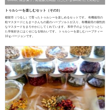
ております。ホームのバーナーよりお進みください。）
,
角缶
トゥルシーを楽しむセット（その3）
都留市（つるし）で育ったトゥルシーを楽しめるセットです。 有機栽培の
粒マスタードにもまーさんちの庭のハーブソルトが入り、有機栽培の個性的
なマスタードをまろやかにしてくれています。 和辛子のようなピリっとし
た辛味好きにはくせになる味わいです。 トゥルシーを楽しむハーブティー
10ｇバージョンです。