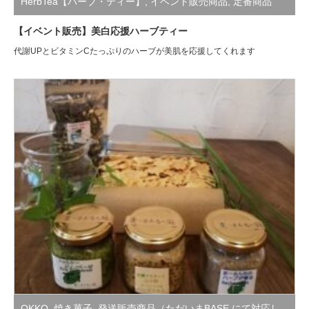
HerbTea【ハーブ・ティー】
,
イベント販売商品
,
定番商品
【イベント販売】美白応援ハーブティー
代謝UPとビタミンCたっぷりのハーブが美肌を応援してくれます
OKKO
,
焼き菓子
,
発送販売商品（ただいまBASE にて対応し