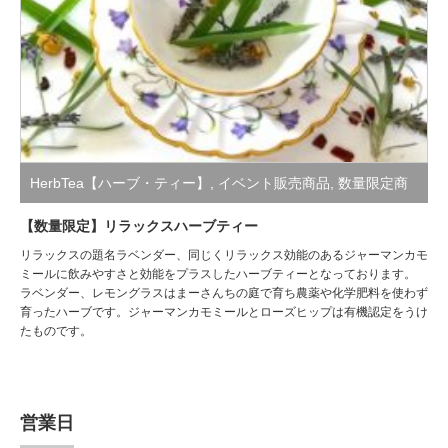
HerbTea【ハーブ・ティー】
,
イベント販売商品
,
数量限定商
品
【数量限定】リラックスハーブティー
リラックスの題名ラベンダー、同じくリラックス効能のあるジャーマンカモ
ミールに飲みやすさと効能をプラスしたハーブティーとなっております。
ラベンダー、レモングラスはまーさんちの庭で育ち農薬や化学肥料を使わず
育ったハーブです。ジャーマンカモミールとローズヒップは有機認定をうけ
たものです。
営業日