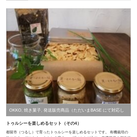
OKKO
,
焼き菓子
,
発送販売商品（ただいまBASE にて対応し
ております。ホームのバーナーよりお進みください。）
,
角缶
トゥルシーを楽しめるセット（その4）
都留市（つるし）で育ったトゥルシーを楽しめるセットです。 有機栽培の