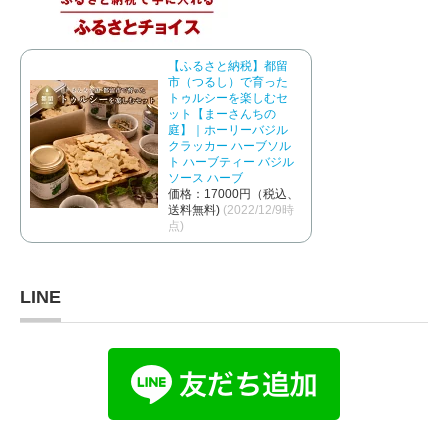
【ふるさと納税】都留
市（つるし）で育った
トゥルシーを楽しむセ
ット【まーさんちの
庭】｜ホーリーバジル
クラッカー ハーブソル
ト ハーブティー バジル
ソース ハーブ
価格：17000円（税込、
送料無料)
(2022/12/9時
点)
LINE