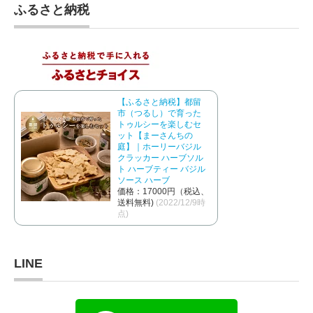
ふるさと納税
【ふるさと納税】都留
市（つるし）で育った
トゥルシーを楽しむセ
ット【まーさんちの
庭】｜ホーリーバジル
クラッカー ハーブソル
ト ハーブティー バジル
ソース ハーブ
価格：17000円（税込、
送料無料)
(2022/12/9時
点)
LINE